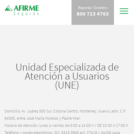
Reportar Siniestro
Toggle
800 723 4763
navigat
Unidad Especializada de
Atención a Usuarios
(UNE)
Domicilio: Av. Juárez 800 Sur, Colonia Centro, Monterrey, Nuevo León, C.P.
64000, entre José María Morelos y Padre Mier
Horario de Atención: lunes a viernes de 9:00 a 14:00 h Y DE 15:30 A 17:00 h
Teléfono y correo electrónico: (81) 8318 3900 ext. 27419 y 24206 para