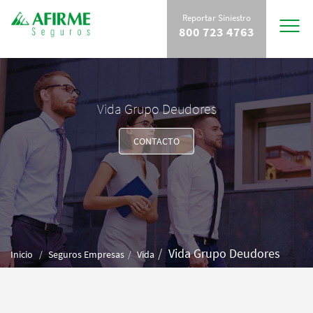
Reportar Siniestro
Toggle
800 723 4763
navigat
Vida Grupo Deudores
CONTACTO
Vida Grupo Deudores
Inicio
Seguros Empresas
Vida