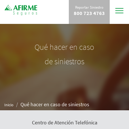
Reportar Siniestro
Toggle
800 723 4763
navigat
Qué hacer en caso
de siniestros
Qué hacer en caso de siniestros
Inicio
Centro de Atención Telefónica