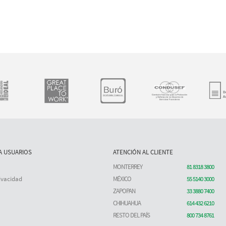
A USUARIOS
ATENCIÓN AL CLIENTE
MONTERREY
81 8318 3800
ivacidad
MÉXICO
55 5140 3000
ZAPOPAN
33 3880 7400
CHIHUAHUA
614 432 6210
RESTO DEL PAÍS
800 734 8761