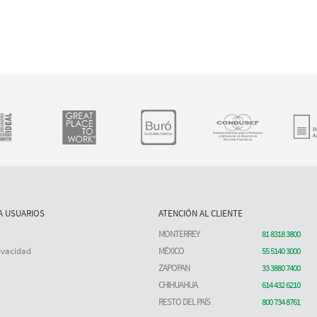
A USUARIOS
ATENCIÓN AL CLIENTE
MONTERREY
81 8318 3800
ivacidad
MÉXICO
55 5140 3000
ZAPOPAN
33 3880 7400
CHIHUAHUA
614 432 6210
RESTO DEL PAÍS
800 734 8761