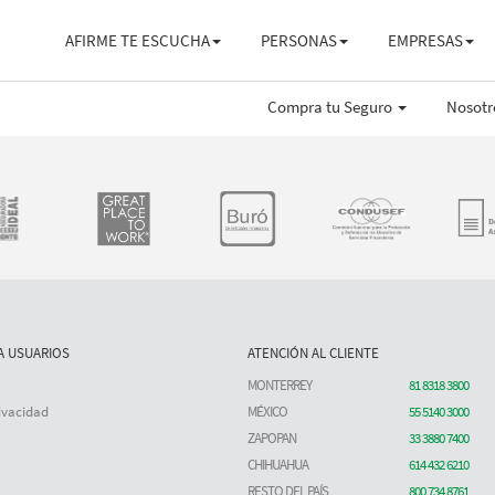
AFIRME TE ESCUCHA
PERSONAS
EMPRESAS
Compra tu Seguro
Nosot
A USUARIOS
ATENCIÓN AL CLIENTE
MONTERREY
81 8318 3800
ivacidad
MÉXICO
55 5140 3000
ZAPOPAN
33 3880 7400
CHIHUAHUA
614 432 6210
RESTO DEL PAÍS
800 734 8761